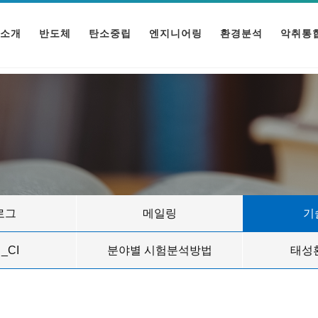
소개
반도체
탄소중립
엔지니어링
환경분석
악취통
로그
메일링
기
_CI
분야별 시험분석방법
태성