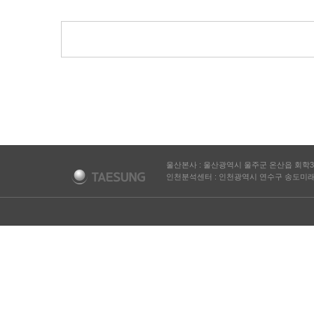
울산본사 : 울산광역시 울주군 온산읍 회학3
인천분석센터 : 인천광역시 연수구 송도미래로 