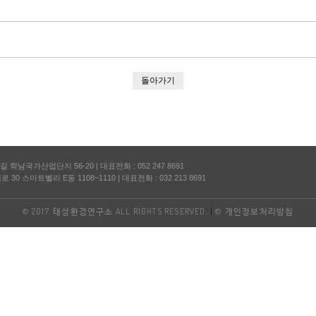
돌아가기
길 학남국가산업단지 56-20
|
대표전화 : 052 247 8691
30 스마트벨리 E동 1108~1110
|
대표전화 : 032 213 8691
© 2017. 태성환경연구소 ALL RIGHTS RESERVED.
|
© 개인정보처리방침