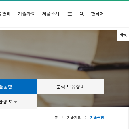
합관리
기술자료
제품소개
한국어
술동향
분석 보유장비
환경 보도
홈
기술자료
기술동향