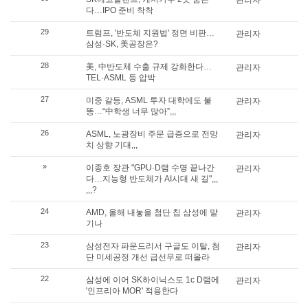
관리자
다…IPO 준비 착착
29
트럼프, '반도체 지원법' 정면 비판…
관리자
삼성·SK, 美공장은?
28
美, 中반도체 수출 규제 강화한다…
관리자
TEL·ASML 등 압박
27
미중 갈등, ASML 투자 대학에도 불
관리자
똥…“中학생 너무 많아”,,,
26
ASML, 노광장비 주문 급증으로 전망
관리자
치 상향 기대,,,
»
이종호 장관 "GPU·D램 수명 끝나간
관리자
다…지능형 반도체가 AI시대 새 길",,,
,,,?
24
AMD, 올해 내놓을 첨단 칩 삼성에 맡
관리자
기나
23
삼성전자 파운드리서 구글도 이탈, 첨
관리자
단 미세공정 개선 급선무로 떠올라
22
삼성에 이어 SK하이닉스도 1c D램에
관리자
'인프리아 MOR' 적용한다