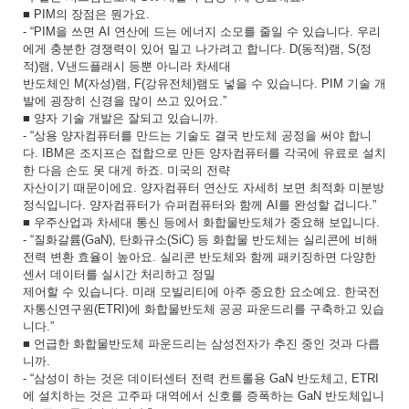
■ PIM의 장점은 뭔가요.
- “PIM을 쓰면 AI 연산에 드는 에너지 소모를 줄일 수 있습니다. 우리
에게 충분한 경쟁력이 있어 밀고 나가려고 합니다. D(동적)램, S(정
적)램, V낸드플래시 등뿐 아니라 차세대
반도체인 M(자성)램, F(강유전체)램도 넣을 수 있습니다. PIM 기술 개
발에 굉장히 신경을 많이 쓰고 있어요.”
■ 양자 기술 개발은 잘되고 있습니까.
- “상용 양자컴퓨터를 만드는 기술도 결국 반도체 공정을 써야 합니
다. IBM은 조지프슨 접합으로 만든 양자컴퓨터를 각국에 유료로 설치
한 다음 손도 못 대게 하죠. 미국의 전략
자산이기 때문이에요. 양자컴퓨터 연산도 자세히 보면 최적화 미분방
정식입니다. 양자컴퓨터가 슈퍼컴퓨터와 함께 AI를 완성할 겁니다.”
■ 우주산업과 차세대 통신 등에서 화합물반도체가 중요해 보입니다.
- “질화갈륨(GaN), 탄화규소(SiC) 등 화합물 반도체는 실리콘에 비해
전력 변환 효율이 높아요. 실리콘 반도체와 함께 패키징하면 다양한
센서 데이터를 실시간 처리하고 정밀
제어할 수 있습니다. 미래 모빌리티에 아주 중요한 요소예요. 한국전
자통신연구원(ETRI)에 화합물반도체 공공 파운드리를 구축하고 있습
니다.”
■ 언급한 화합물반도체 파운드리는 삼성전자가 추진 중인 것과 다릅
니까.
- “삼성이 하는 것은 데이터센터 전력 컨트롤용 GaN 반도체고, ETRI
에 설치하는 것은 고주파 대역에서 신호를 증폭하는 GaN 반도체입니