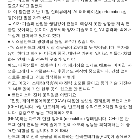
필요하다”고 말했다.
▷ 이 장관은 지난 12일 인터뷰에서 ‘AI 퍼터베이션(perturbation·섭
동)’이란 말을 자주 썼다.
→ AI가 기술과 산업을 끊임없이 흔들며 예상치 못한 상황을 계속 연
출할 것이라는 뜻이다. 반도체와 양자 기술도 이런 ‘AI 충격파’ 속에서
무섭게 진화하고 있다고 했다.
■ 시스템반도체 경쟁력을 높일 묘수가 있습니까.
- “시스템반도체 세계 시장 점유율이 2%대를 못 벗어납니다. 투자를
많이 한다고 하지만 미국과 중국, 대만은 가만히 있나요. 이들과 차별
화된 인재 배출 선순환 구조가 있어야
해요. 대학생들이 설계부터 제작, 패키징을 실제로 해보는 ‘마이칩’ 사
업을 그래서 시작했습니다. 후공정도 굉장히 중요합니다. 간섭 없이
신호를 보내고, 경로 최적화는 어떻게
하고, 어떻게 스태킹(적층)해야 전력 소모를 줄이고 등의 기술 가짓수
가 너무 많아 기업 한두 곳의 힘으로 안 됩니다.”
■ 트랜지스터 진화 움직임은 어떤가요.
- “핀펫, 게이트올어라운드(GAA) 다음엔 상보형 전계효과 트랜지스터
(CFET)입니다. n형 반도체와 p형 반도체를 수직으로 3차원 적층한 겁
니다. 층층으로 쌓는 고대역폭메모리
(HBM)와는 다르게 단일 덩어리(monolithic) 형태입니다. CFET은 반
도체 설계 면적을 크게 줄이고 전력 소모와 성능을 최적화하는 데 중
요한 역할을 할 겁니다. 이에 따라
반도체 회로 전력 공급을 최적화하는 전력분배기술(PDN)이 중요해지