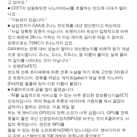
고 있어요.”
■ CFET이 상용화되면 나노미터(㎚)를 초월하는 반도체 시대가 열리
나요.
- “가능성이 있습니다.”
■ 삼성전자가 GAA로 2나노 반도체를 내년 양산한다고 하는데요.
- “사실 정확한 표현이 아닙니다. 트랜지스터 속성이 입체적으로 바뀌
었기 때문에 28나노 이하는 더 이상 게이트 길이로 따질 수 없어요.
핀펫으로는 TSMC가 3나노까지 갔죠.
GAA부터는 핀펫 대비 성능이 얼마나 개선됐는지를 비례적 등가 개념
으로 표시합니다. 2나노, 1나노, 0.5나노 등 이름이 붙어도 실제 물리
적 길이를 나타내는 것이 아닙니다.”
☆ 핀펫(FinFET)
반도체 선폭 초미세화에 따른 전류 누설을 막기 위해 고안된 3차원구
조 트랜지스터. 전류를 여닫는 게이트(gate)가 채널 위로 지느러미
(Fin)처럼 돌출돼 있어 이런 이름이 붙었다
■ K클라우드에 공을 많이 들였습니다.
- “AI를 실질적으로 서비스할 수 있는 아주 중요한 정보통신기술(ICT)
인프라입니다. AI의 학습과 추론은 데이터에 가중치를 둬서 끝없이
곱하거나 합하는 건데요. 이걸 제일 잘
하는 게 엔비디아 GPU인데 전력 소모가 너무 심합니다. GPU를 전력
효율이 좋은 국산 신경망처리장치(NPU)로 바꾸는 것이 K클라우드 사
업의 목적입니다. 관건은 NPU를
돌릴 수 있는 전용 소프트웨어(SW)가 있느냐입니다. 엔비디아의 쿠
다 같은 시스템반도체 SW 개발이 엄청나게 중요해요.”