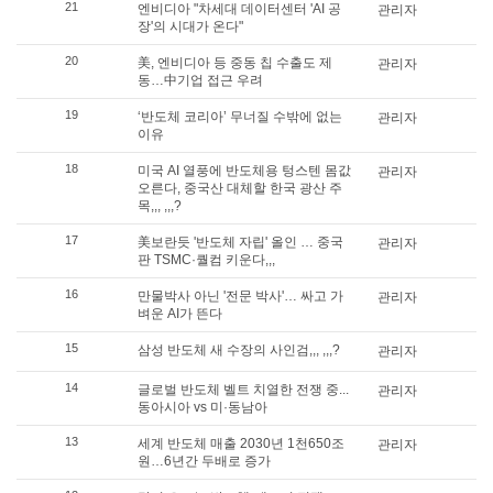
21
엔비디아 "차세대 데이터센터 'AI 공
관리자
장'의 시대가 온다"
20
美, 엔비디아 등 중동 칩 수출도 제
관리자
동…中기업 접근 우려
19
‘반도체 코리아’ 무너질 수밖에 없는
관리자
이유
18
미국 AI 열풍에 반도체용 텅스텐 몸값
관리자
오른다, 중국산 대체할 한국 광산 주
목,,, ,,,?
17
美보란듯 '반도체 자립' 올인 … 중국
관리자
판 TSMC·퀄컴 키운다,,,
16
만물박사 아닌 '전문 박사'… 싸고 가
관리자
벼운 AI가 뜬다
15
삼성 반도체 새 수장의 사인검,,, ,,,?
관리자
14
글로벌 반도체 벨트 치열한 전쟁 중...
관리자
동아시아 vs 미·동남아
13
세계 반도체 매출 2030년 1천650조
관리자
원…6년간 두배로 증가