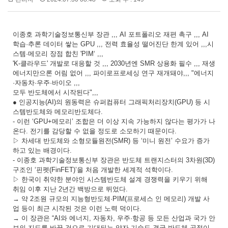
이종호 과학기술정보통신부 장관 ,,, AI 포트폴리오 재편 촉구 ,,, AI
학습·추론 데이터 쌓는 GPU ,,, 전력 효율성 떨어진단 한계 있어 ,,,시
스템·메모리 장점 합친 'PIM‘ ,,,
'K-클라우드' 개발로 대응할 것 ,,, 2030년엔 SMR 상용화 필수 ,,, 재생
에너지만으론 어림 없어 ,,, 파이로프로세싱 연구 재개돼야,,, "에너지
·자동차·우주·바이오 ,,,
모두 반도체에서 시작된다",,,
● 인공지능(AI)의 원동력은 슈퍼컴퓨터 그래픽처리장치(GPU) 등 시
스템반도체와 메모리반도체다.
- 이런 ‘GPU+메모리’ 조합은 더 이상 지속 가능하지 않다는 평가가 나
온다. 전기를 감당할 수 없을 정도로 소모하기 때문이다.
▷ 차세대 반도체와 소형모듈원전(SMR) 등 ‘미니 원전’ 수요가 증가
하고 있는 배경이다.
- 이종호 과학기술정보통신부 장관은 반도체 트랜지스터의 3차원(3D)
구조인 ‘핀펫(FinFET)’을 처음 개발한 세계적 석학이다.
▷ 한국이 취약한 분야인 시스템반도체 설계 경쟁력을 키우기 위해
취임 이후 지난 2년간 백방으로 뛰었다.
→ 약 2조원 규모의 지능형반도체·PIM(프로세스 인 메모리) 개발 사
업 등이 최근 시작된 것은 이런 노력 덕이다.
→ 이 장관은 “AI와 에너지, 자동차, 우주·항공 등 모든 산업과 국가 안
보의 지도를 바꿀 것으로 기대되는 양자 기술도 결국 반도체 공정이