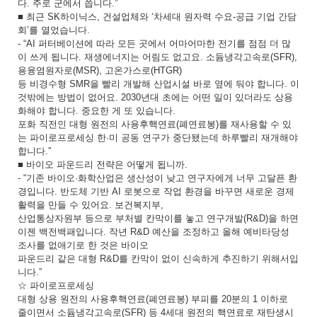
다. 주로 군에서 씁니다.”
■ 최근 SK하이닉스, 건설업체와 ‘차세대 원자력 수요-공급 기업 간담
회’를 열었습니다.
- “AI 퍼터베이션에 따라 모든 곳에서 어마어마한 전기를 점점 더 많
이 쓰게 됩니다. 재생에너지는 어림도 없고요. 소듐냉각고속로(SFR),
용융염원자로(MSR), 고온가스로(HTGR)
등 비경수형 SMR을 빨리 개발해 산업시설 바로 옆에 둬야 합니다. 이
것밖에는 방법이 없어요. 2030년대 초에는 어떤 일이 있더라도 상용
화해야 합니다. 중요한 게 또 있습니다.
포화 직전인 대형 원전의 사용후핵연료(폐연료봉)를 재사용할 수 있
는 파이로프로세싱 한·미 공동 연구가 중단됐는데 하루빨리 재개해야
합니다.”
■ 바이오 파운드리 전략은 어떻게 됩니까.
- “기존 바이오·화학산업은 생산성이 낮고 연구자에게 너무 고달픈 환
경입니다. 반도체 기반 AI 로봇으로 작업 환경을 바꾸면 새로운 경제
활력을 만들 수 있어요. 보건복지부,
산업통상자원부 등으로 부처별 칸막이를 놓고 연구개발(R&D)을 하면
이젠 백전백패입니다. 작년 R&D 예산을 조정하고 올해 예비타당성
조사를 없애기로 한 것은 바이오
파운드리 같은 대형 R&D를 칸막이 없이 신속하게 추진하기 위해서입
니다.”
☆ 파이로프로세싱
대형 상용 원전의 사용후핵연료(폐연료봉) 부피를 20분의 1 이하로
줄이면서 소듐냉각고속로(SFR) 등 4세대 원전의 핵연료로 재탄생시