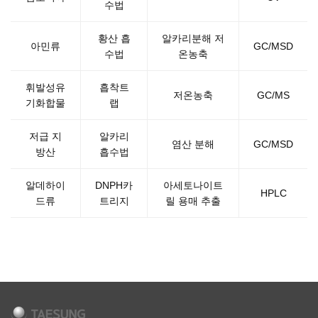
수법
황산 흡
알카리분해 저
아민류
GC/MSD
수법
온농축
휘발성유
흡착트
저온농축
GC/MS
기화합물
랩
저급 지
알카리
염산 분해
GC/MSD
방산
흡수법
알데하이
DNPH카
아세토나이트
HPLC
드류
트리지
릴 용매 추출