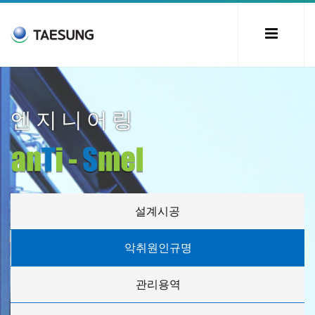
엔지니어링
설계시공
악취원인규명
관리용역