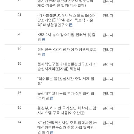
생기원·㈜태성환경연구소 업무협약
관리자
체결·기술이전 합의(기사 발췌)
21
(기사발췌)KBS 9시 뉴스 보도 [울산의
관리자
강소기업]② “악취 관리 독보적 기술
력” 태성환경연구소
20
KBS 9시 뉴스 강소기업-인터뷰 및 촬
관리자
영
19
전남전북 kt임직원 태성 현장견학및교
관리자
육
18
원자력연구원과 태성환경연구소가 기
관리자
술실시계약(전자빔) 체결식
17
“악취없는 울산, 실시간 추적 체계 필
관리자
요”
16
울산대학교 IT융합 학과 산학협력 협
관리자
약 체결
15
환경부, AI 기반 국가산단 화학사고 감
관리자
시시스템 구축 시동(여수산단)
14
KT 산단/악취신사업 주요 협력사인 ㈜
관리자
태성환경연구소와 주요 사업 협력방
안 협의