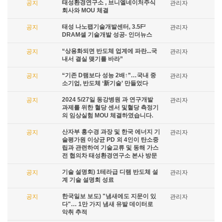
태성환경연구소 , 브니엘네이처주식
공지
관리자
회사와 MOU 체결
태성 나노팹기술개발센터, 3.5F²
공지
관리자
DRAM셀 기술개발 성공- 인더뉴스
“상용화되면 반도체 업계에 파란...국
공지
관리자
내서 결실 맺기를 바라”
“기존 D램보다 성능 2배↑”…국내 중
공지
관리자
소기업, 반도체 ‘新기술’ 만들었다
2024 5/27일 동강병원 과 연구개발
공지
관리자
과제를 위한 혈당 센서 및혈당 측정기
의 임상실험 MOU 체결하였습니다.
산자부 홍수경 과장 및 한국 에너지 기
공지
관리자
술평가원 이상균 PD 외 4인이 탄소중
립과 관련하여 기술교류 및 동해 가스
전 협의차 태성환경연구소 본사 방문
기술 설명회) 1테라급 디램 반도체 설
공지
관리자
계 기술 설명회 성료
한국일보 보도) "냄새에도 지문이 있
공지
관리자
다"… 1만 가지 냄새 유발 데이터로
악취 추적