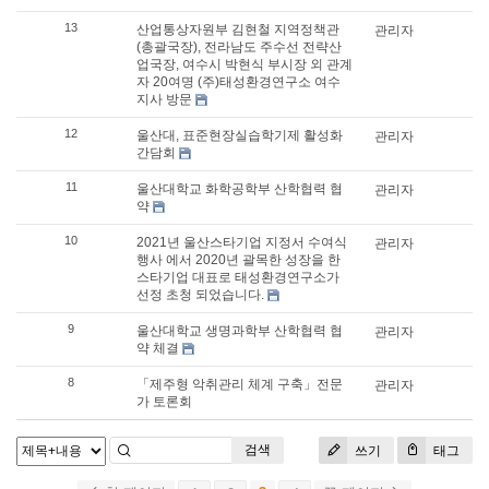
13
산업통상자원부 김현철 지역정책관
관리자
(총괄국장), 전라남도 주수선 전략산
업국장, 여수시 박현식 부시장 외 관계
자 20여명 (주)태성환경연구소 여수
지사 방문
12
울산대, 표준현장실습학기제 활성화
관리자
간담회
11
울산대학교 화학공학부 산학협력 협
관리자
약
10
2021년 울산스타기업 지정서 수여식
관리자
행사 에서 2020년 괄목한 성장을 한
스타기업 대표로 태성환경연구소가
선정 초청 되었습니다.
9
울산대학교 생명과학부 산학협력 협
관리자
약 체결
8
「제주형 악취관리 체계 구축」전문
관리자
가 토론회
검색
쓰기
태그