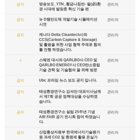
방송보도_YTN_황금나침반- 필(必)환
공지
관리자
경 시대에 발맞춘 혁신 기술 편
뉴 D램반도체 개발기술 시뮬레이션
공지
관리자
시연
캐나다 Delta Cleantech사와
공지
관리자
CCS(Carbon Capture & Storage)
및 활용을 위한 사업 협력 주제로 협의
를 진행 하였습니다.
스웨덴 대사와 QARLBO사 CEO 및
»
관리자
QARLBO ENERGY사 CEO탄소중립
기술 견학 및 기술협의 을 위해 방문
Ubc 프라임 뉴스 보도 공지 입니다.
공지
관리자
태성환경연구소 김석만 대표이사님께
공지
관리자
서 제7회 공공 정책대상을 수상하였
습니다.
태성환경연구소 설립 25주년 기념
공지
관리자
AIR FAIR 공기 전시회 참여 하였습니
다.
산업통상자원부 한국에너지기술평가
공지
관리자
원 과제 CO2 및 환원제 활용 온실가