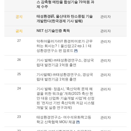
스 감축형 메탄올 합성기술 70억원 과
제 수주
태성환경硏, 울산대와 탄소중립 기술
공지
관리자
개발한다(한국경제 기사 발췌)
NET 신기술인증 획득
공지
관리자
27
악취야물러가라!! 환경히어로가 근무
관리자
하는 회사는?ㅣ울산잡고2 ep.1ㅣ태
성환경연구소 편 업로드
26
기사 발췌) ㈜태성환경연구소, 경상국
관리자
립대 발전기금 1억원 출연
25
기사발췌) ㈜태성환경연구소, 경상국
관리자
립대 발전기금 1억원 출연
24
기사 발췌- 정읍시, '축산악취 문제 해
관리자
결을 위한 워크숍' 개최(2025 축산 현
안 대응 산업화 기술개발 사업’에 선정
된 ‘전자선 기반 축산악취 저감 시스템
개발 및 실증 연구과제)
23
태성환경연구소- 여수석유화학고등
관리자
학교 산학협력 MOU 체결
22