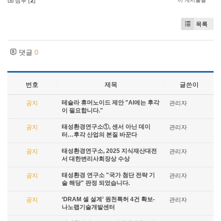
첨부 [
2
]
목록
댓글
0
번호
제목
글쓴이
테슬라 휴머노이드 제안 "AI에는 후각
공지
관리자
이 필요합니다."
태성환경연구소①, 센서 아닌 데이
공지
관리자
터…후각 산업의 본질 바꾼다
태성환경연구소, 2025 지식재산대전
공지
관리자
서 대한변리사회장상 수상
태성환경 연구소 "국가 첨단 전략 기
공지
관리자
술 해당" 판정 되었습니다.
‘DRAM 셀 설계’ 원천특허 4건 확보-
공지
관리자
나노팹기술개발센터