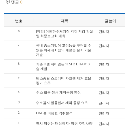
댓글
0
번호
제목
글쓴이
8
[이천] 이천하수처리장 악취 저감 컨설
관리자
팅 최종보고회 개최
7
국내 중소기업이 고성능을 구현할 수
관리자
있는 차세대 D램의 새로운 설계 기술
개발
6
기존 D램 뛰어넘는 ‘3.5F2 DRAM’ 기
관리자
술 개발
»
탄소중립 스크러버 자일렌 제거 효율
관리자
평가 쇼츠
4
수소 필름 센서 제작공정 영상
관리자
3
수소감지 필름센서 제작 공정 쇼츠
관리자
2
OAE를 이용한 악취분석
관리자
1
역시 악취는 태성이지- 악취 추적차량
관리자