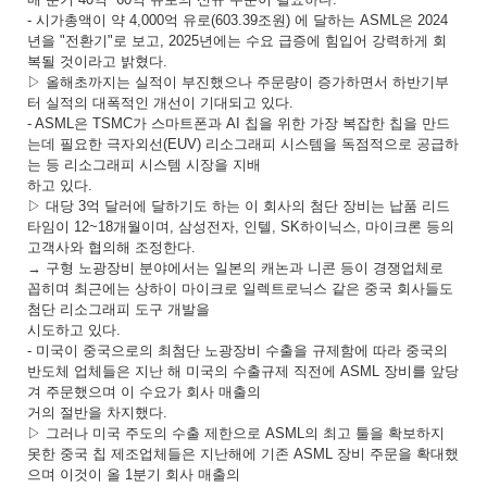
- 시가총액이 약 4,000억 유로(603.39조원) 에 달하는 ASML은 2024
년을 "전환기"로 보고, 2025년에는 수요 급증에 힘입어 강력하게 회
복될 것이라고 밝혔다.
▷ 올해초까지는 실적이 부진했으나 주문량이 증가하면서 하반기부
터 실적의 대폭적인 개선이 기대되고 있다.
- ASML은 TSMC가 스마트폰과 AI 칩을 위한 가장 복잡한 칩을 만드
는데 필요한 극자외선(EUV) 리소그래피 시스템을 독점적으로 공급하
는 등 리소그래피 시스템 시장을 지배
하고 있다.
▷ 대당 3억 달러에 달하기도 하는 이 회사의 첨단 장비는 납품 리드
타임이 12~18개월이며, 삼성전자, 인텔, SK하이닉스, 마이크론 등의
고객사와 협의해 조정한다.
→ 구형 노광장비 분야에서는 일본의 캐논과 니콘 등이 경쟁업체로
꼽히며 최근에는 상하이 마이크로 일렉트로닉스 같은 중국 회사들도
첨단 리소그래피 도구 개발을
시도하고 있다.
- 미국이 중국으로의 최첨단 노광장비 수출을 규제함에 따라 중국의
반도체 업체들은 지난 해 미국의 수출규제 직전에 ASML 장비를 앞당
겨 주문했으며 이 수요가 회사 매출의
거의 절반을 차지했다.
▷ 그러나 미국 주도의 수출 제한으로 ASML의 최고 툴을 확보하지
못한 중국 칩 제조업체들은 지난해에 기존 ASML 장비 주문을 확대했
으며 이것이 올 1분기 회사 매출의