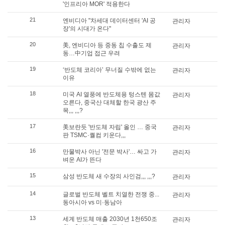
'인프리아 MOR' 적용한다
21
엔비디아 "차세대 데이터센터 'AI 공
관리자
장'의 시대가 온다"
20
美, 엔비디아 등 중동 칩 수출도 제
관리자
동…中기업 접근 우려
19
‘반도체 코리아’ 무너질 수밖에 없는
관리자
이유
18
미국 AI 열풍에 반도체용 텅스텐 몸값
관리자
오른다, 중국산 대체할 한국 광산 주
목,,, ,,,?
17
美보란듯 '반도체 자립' 올인 … 중국
관리자
판 TSMC·퀄컴 키운다,,,
16
만물박사 아닌 '전문 박사'… 싸고 가
관리자
벼운 AI가 뜬다
15
삼성 반도체 새 수장의 사인검,,, ,,,?
관리자
14
글로벌 반도체 벨트 치열한 전쟁 중...
관리자
동아시아 vs 미·동남아
13
세계 반도체 매출 2030년 1천650조
관리자