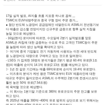
17일 실적 발표, AI지출 흐름 지표중 하나로 꼽혀 ,,,
TSMC의 EUV대량주문과 중국 구형 장비 주문 증가,,,
● 첨단 반도체 노광장비 공급업체인 네덜란드의 ASML이 전년동기보
다 매출은 감소할 전망이지만 신규주문 급증으로 향후 실적 지침을
높일 것으로 예상됐다.
- 16일(현지) 로이터에 따르면, 수요일에 2분기 실적발표를 앞둔
ASML은 AI칩에 대한 급증하는 수요로 주요 고객인 TSMC등이 주문
을 늘림에 따라 생산 능력을 확대하고 있다.
▷ 여기에 중국 기업들도 전기 자동차에 사용되는 이전 세대 반도체
용 노광장비도 대량으로 구매하고 있는 것으로 알려졌다.
- LSEG 가 집계한 16명의 분석가들은 2분기 평균 60.4억 유로(9.1조
원)의 매출에 순이익 14.1억 유로(2.13조 원)를 예상하고 있다.
▷ 1년 전 같은 기간에는 매출 69억유로에 순이익 19.4억 유로였다.
→ 미즈호의 분석가 케빈 왕은 TSMC로부터 EUV 제품라인에 대한
대규모 주문이 들어오면서 ASML의 수주액만 2분기에 컨센서스보다
훨씬 높은 50억 유로(7.54조원)
에 육박할 것으로 예상했다.
→ 이 회사는 1분기말 기준으로 380억 유로규모의 주문 잔고를 보유
하고 있다.
즉 2025년 매출을 300억~400억 유로 범위의 상단으로 보기 위해서는
매 분기 40억~60억 유로의 신규 주문이 필요하다.