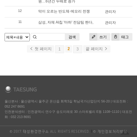
원…6년간 두배로 증가
12
막이 오르는 반도체·메모리 전쟁
관리자
11
삼성, 자체 AI칩 '마하' 전담팀 짠다,
관리자
검색
쓰기
태그
첫 페이지
2
끝 페이지
1
3
울산본사 : 울산광역시 울주군 온산읍 회학3길 학남국가산업단지 56-20
|
대표전화 :
052 247 8691
인천분석센터 : 인천광역시 연수구 송도미래로 30 스마트벨리 E동 1108~1110
|
대표전
화 : 032 213 8691
© 2017. 태성환경연구소 ALL RIGHTS RESERVED.
|
© 개인정보처리방침