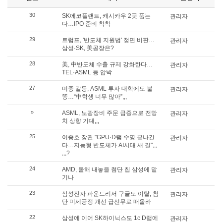
30
SK에코플랜트, 캐시카우 2곳 품는
관리자
다…IPO 준비 착착
29
트럼프, '반도체 지원법' 정면 비판…
관리자
삼성·SK, 美공장은?
28
美, 中반도체 수출 규제 강화한다…
관리자
TEL·ASML 등 압박
27
미중 갈등, ASML 투자 대학에도 불
관리자
똥…“中학생 너무 많아”,,,
»
ASML, 노광장비 주문 급증으로 전망
관리자
치 상향 기대,,,
25
이종호 장관 "GPU·D램 수명 끝나간
관리자
다…지능형 반도체가 AI시대 새 길",,,
,,,?
24
AMD, 올해 내놓을 첨단 칩 삼성에 맡
관리자
기나
23
삼성전자 파운드리서 구글도 이탈, 첨
관리자
단 미세공정 개선 급선무로 떠올라
22
삼성에 이어 SK하이닉스도 1c D램에
관리자