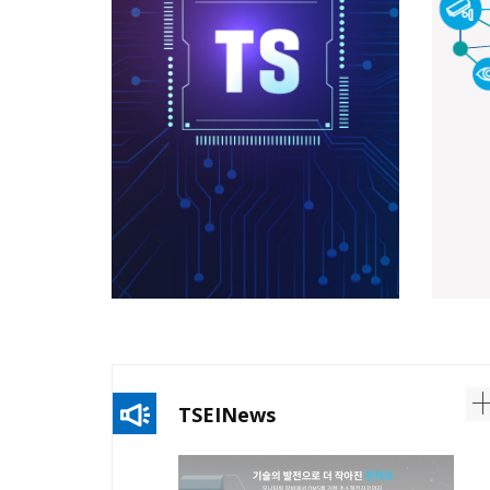
TSEI
News