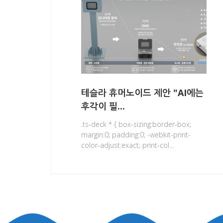
테슬라 휴머노이드 제안 "AI에는
후각이 필...
.ts-deck * { box-sizing:border-box;
margin:0; padding:0; -webkit-print-
color-adjust:exact; print-col...