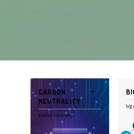
CARBON
BI
NEUTRALITY
big 
Carbon Neutrality