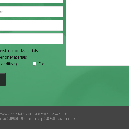
nstruction Materials
erior Materials
 additive)
Etc
학남국가산업단지 56-20
|
대표전화 : 052 247 8691
 스마트벨리 E동 1108~1110
|
대표전화 : 032 213 8691