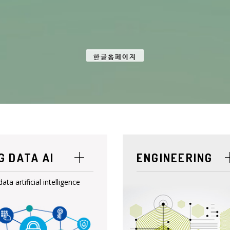
한글홈페이지
G DATA AI
ENGINEERING
data artificial intelligence