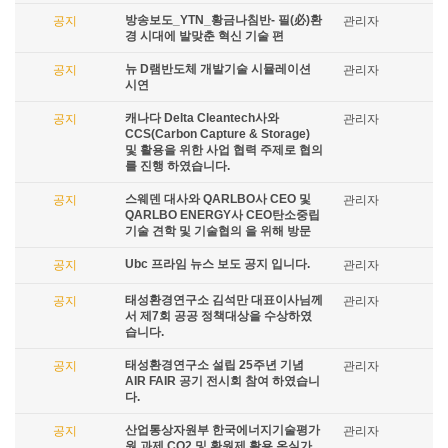
방송보도_YTN_황금나침반- 필(必)환
공지
관리자
경 시대에 발맞춘 혁신 기술 편
뉴 D램반도체 개발기술 시뮬레이션
공지
관리자
시연
캐나다 Delta Cleantech사와
공지
관리자
CCS(Carbon Capture & Storage)
및 활용을 위한 사업 협력 주제로 협의
를 진행 하였습니다.
스웨덴 대사와 QARLBO사 CEO 및
공지
관리자
QARLBO ENERGY사 CEO탄소중립
기술 견학 및 기술협의 을 위해 방문
Ubc 프라임 뉴스 보도 공지 입니다.
공지
관리자
태성환경연구소 김석만 대표이사님께
공지
관리자
서 제7회 공공 정책대상을 수상하였
습니다.
태성환경연구소 설립 25주년 기념
공지
관리자
AIR FAIR 공기 전시회 참여 하였습니
다.
산업통상자원부 한국에너지기술평가
공지
관리자
원 과제 CO2 및 환원제 활용 온실가