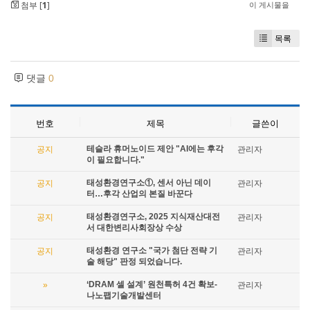
첨부 [
1
]
이 게시물을
목록
댓글
0
번호
제목
글쓴이
테슬라 휴머노이드 제안 "AI에는 후각
공지
관리자
이 필요합니다."
태성환경연구소①, 센서 아닌 데이
공지
관리자
터…후각 산업의 본질 바꾼다
태성환경연구소, 2025 지식재산대전
공지
관리자
서 대한변리사회장상 수상
태성환경 연구소 "국가 첨단 전략 기
공지
관리자
술 해당" 판정 되었습니다.
‘DRAM 셀 설계’ 원천특허 4건 확보-
»
관리자
나노팹기술개발센터