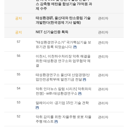
스 감축형 메탄올 합성기술 70억원 과
제 수주
태성환경硏, 울산대와 탄소중립 기술
공지
관리자
개발한다(한국경제 기사 발췌)
NET 신기술인증 획득
공지
관리자
57
"태성환경연구소가" 국가핵심기술 보
관리자
유기관 등록 되었습니다.
56
이천시, 이천하수처리장 악취 해결을
관리자
위한 태성환경 연구소와 업무협약 체
결
55
태성환경연구소 울산대 산업경영/산
관리자
업안전공학부에 발전기금 전달
54
악취 인더뉴스 칼럼 시리즈[ 악취와의
관리자
전쟁] - with 태성환경연구소
53
말레이시아 -공기업 15인 기술 견학
관리자
52
악취 감지를 위한 자율주행 로봇 자율
관리자
주행 테스트