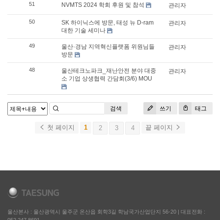
51
NVMTS 2024 학회 후원 및 참석
관리자
50
SK 하이닉스에 방문, 태성 뉴 D-ram
관리자
대한 기술 세미나
49
울산·경남 지역혁신플랫폼 위원님들
관리자
방문
48
울산테크노파크_재난안전 분야 대중
관리자
소 기업 상생협력 간담회(3/6) MOU
검색
쓰기
태그
첫 페이지
1
끝 페이지
2
3
4
울산본사 : 울산광역시 울주군 온산읍 회학3길 학남국가산업단지 56-20
|
대표전화 :