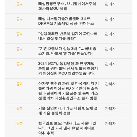
태성환경연구소 , 브니엘네이처주식
공지
관리자
회사와 MOU 체결
태성 나노팹기술개발센터, 3.5F²
공지
관리자
DRAM셀 기술개발 성공- 인더뉴스
“상용화되면 반도체 업계에 파란...국
공지
관리자
내서 결실 맺기를 바라”
“기존 D램보다 성능 2배↑”…국내 중
공지
관리자
소기업, 반도체 ‘新기술’ 만들었다
2024 5/27일 동강병원 과 연구개발
공지
관리자
과제를 위한 혈당 센서 및혈당 측정기
의 임상실험 MOU 체결하였습니다.
산자부 홍수경 과장 및 한국 에너지 기
공지
관리자
술평가원 이상균 PD 외 4인이 탄소중
립과 관련하여 기술교류 및 동해 가스
전 협의차 태성환경연구소 본사 방문
기술 설명회) 1테라급 디램 반도체 설
공지
관리자
계 기술 설명회 성료
한국일보 보도) "냄새에도 지문이 있
공지
관리자
다"… 1만 가지 냄새 유발 데이터로
악취 추적