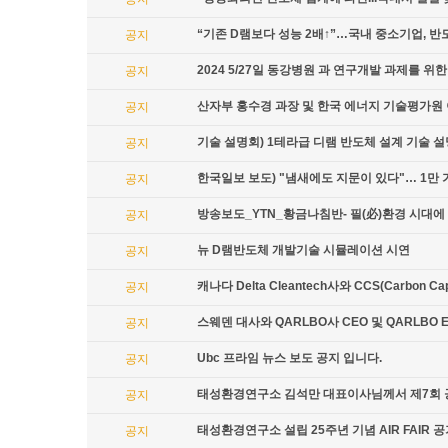
“기존 D램보다 성능 2배↑”…국내 중소기업, 반
공지
2024 5/27일 동강병원 과 연구개발 과제를 
공지
산자부 홍수경 과장 및 한국 에너지 기술평가원 
공지
기술 설명회) 1테라급 디램 반도체 설계 기술 
공지
한국일보 보도) "냄새에도 지문이 있다"… 1만
공지
방송보도_YTN_황금나침반- 필(必)환경 시대에
공지
뉴 D램반도체 개발기술 시뮬레이션 시연
공지
캐나다 Delta Cleantech사와 CCS(Carbon
공지
스웨덴 대사와 QARLBO사 CEO 및 QARLBO
공지
Ubc 프라임 뉴스 보도 공지 입니다.
공지
태성환경연구소 김석만 대표이사님께서 제7회 
공지
태성환경연구소 설립 25주년 기념 AIR FAIR 
공지