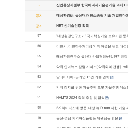
산업통상자원부 한국에너지기술평가원 과제 CO2
»
태성환경硏, 울산대와 탄소중립 기술 개발한다(
공지
NET 신기술인증 획득
공지
57
"태성환경연구소가" 국가핵심기술 보유기관 등
56
이천시, 이천하수처리장 악취 해결을 위한 태성
55
태성환경연구소 울산대 산업경영/산업안전공학
54
악취 인더뉴스 칼럼 시리즈[ 악취와의 전쟁] - w
53
말레이시아 -공기업 15인 기술 견학
52
악취 감지를 위한 자율주행 로봇 자율주행 테스
51
NVMTS 2024 학회 후원 및 참석
50
SK 하이닉스에 방문, 태성 뉴 D-ram 대한 기술
49
울산·경남 지역혁신플랫폼 위원님들 방문