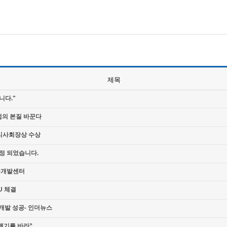
제목
니다."
업의 본질 바꾼다
리사회장상 수상
판정 되었습니다.
기술개발센터
U 체결
술개발 성공- 인더뉴스
맺기를 바라”