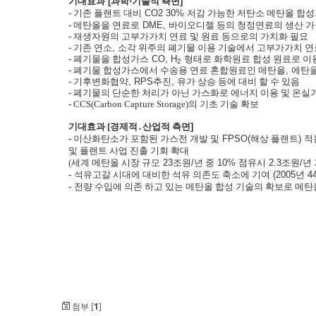
기대효과
[
과학
⋅
기술적
측면
]
-
기존 플랜트 대비
CO2 30%
저감 가능한 저탄소 메탄올 합성
-
메탄올을 연료로
DME,
바이오디젤 등의 청정연료의 생산 가
-
재생자원의 고부가가치 연료 및 원료 등으로의 가치화 필요
-
기존 연소
,
소각 위주의 폐기물 이용 기술에서 고부가가치 연
-
폐기물을 합성가스
CO, H
형태로 화학원료 합성 원료로 이
2
-
폐기물 합성가스에서 수송용 연료 혼합원료인 메탄올
,
에탄
-
기후변화협약
, RPS
추진
,
유가 상승 등에 대비 할 수 있음
-
폐기물의
단순한 처리가 아닌 가스화로 에너지 이용 및 온실
- CCS(Carbon Capture Storage)
의 기초 기술 확보
기대효과
[
경제적
․
산업적
측면
]
-
이산화탄소가 포함된 가스전 개발 및
FPSO(
해상 플랜트
)
적
및 플랜트 사업 진출 기회 확대
(
세계 메탄올 시장 규모
23
조원
/
년 중
10%
점유시
2.3
조원
/
년
-
석유고갈 시대에 대비한 석유 의존도 축소에 기여
(2005
년
4
-
전량 수입에 의존 하고 있는 메탄올 합성 기술의 확보로 메
첨부 [
1
]