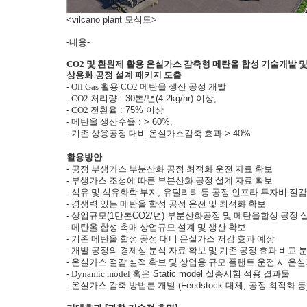
<vilcano plant 모식도>
-내용-
CO2
및 환원제 활용 온실가스 감축형 메탄올 합성 기술개발 
상용화 공정 설계 패키지 도출
- Off Gas
활용
CO2
메탄올 생산 공정 개발
- CO2
처리량
: 30
톤
/
년
(4.2kg/hr)
이상
,
- CO2
전환율
: 75%
이상
-
메탄올 생산수율
: > 60%,
-
기존 상용공정 대비 온실가스감축 효과
:> 40%
활용방안
-
공정 부생가스 부분산화 공정 최적화 운전 자료 확보
-
부생가스 조성에 따른 부분산화 공정 설계 자료 확보
-
석유 및 석유화학 부지
,
유틸리티 등 공정 인프라 투자비 절
-
경쟁력 있는 메탄올 합성 공정 운전 및 최적화 확보
-
상업규모
(1
만톤
CO2/
년
)
부분산화공정 및 메탄올합성 공정 
-
메탄올 합성 촉매 상업규모 설계 및 생산 확보
-
기존 메탄올 합성 공정 대비 온실가스 저감 효과 예상
-
개발 공정의 경제성 분석 자료 확보 및 기존 공정 효과 비교 
-
온실가스 절감 실적 확보 및 상업용 규모 플랜트 운전 시 온
- Dynamic model
혹은
Static model
실증시험 적용 결과물
-
온실가스 감축 방법론 개발
(Feedstock
대체
,
공정 최적화 등