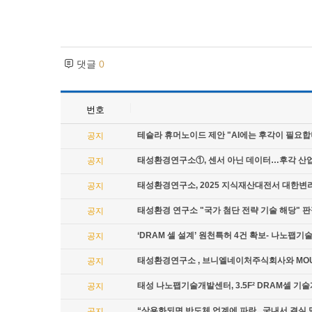
댓글
0
번호
테슬라 휴머노이드 제안 "AI에는 후각이 필요합
공지
태성환경연구소①, 센서 아닌 데이터…후각 산
공지
태성환경연구소, 2025 지식재산대전서 대한변
공지
태성환경 연구소 "국가 첨단 전략 기술 해당" 
공지
‘DRAM 셀 설계’ 원천특허 4건 확보- 나노팹
공지
태성환경연구소 , 브니엘네이처주식회사와 MO
공지
태성 나노팹기술개발센터, 3.5F² DRAM셀 기
공지
“상용화되면 반도체 업계에 파란...국내서 결실 
공지