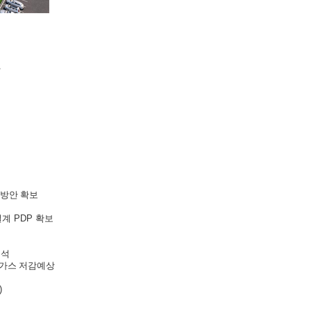
및
감방안 확보
설계
PDP
확보
분석
실가스 저감예상
)