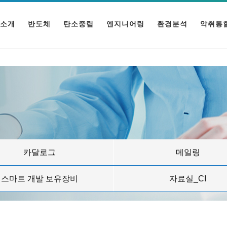
소개
반도체
탄소중립
엔지니어링
환경분석
악취통
카달로그
메일링
스마트 개발 보유장비
자료실_CI