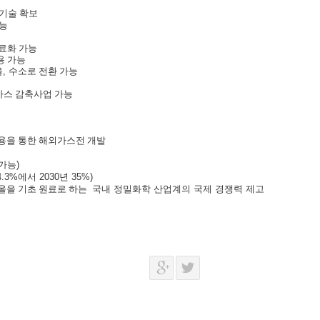
기술 확보
능
료화 가능
용 가능
올
,
수소로 전환 가능
가스 감축사업 가능
용을 통한 해외가스전 개발
 가능
)
4.3%
에서
2030
년
35%)
탄올을 기초 원료로 하는
국내
정밀화학
산업계의
국제
경쟁력
제고