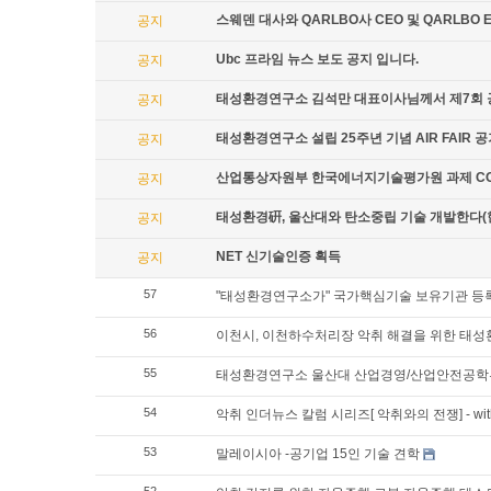
스웨덴 대사와 QARLBO사 CEO 및 QARLBO
공지
Ubc 프라임 뉴스 보도 공지 입니다.
공지
태성환경연구소 김석만 대표이사님께서 제7회 
공지
태성환경연구소 설립 25주년 기념 AIR FAIR 
공지
산업통상자원부 한국에너지기술평가원 과제 CO2
공지
태성환경硏, 울산대와 탄소중립 기술 개발한다(
공지
NET 신기술인증 획득
공지
57
"태성환경연구소가" 국가핵심기술 보유기관 등
56
이천시, 이천하수처리장 악취 해결을 위한 태성
55
태성환경연구소 울산대 산업경영/산업안전공학
54
악취 인더뉴스 칼럼 시리즈[ 악취와의 전쟁] - w
53
말레이시아 -공기업 15인 기술 견학