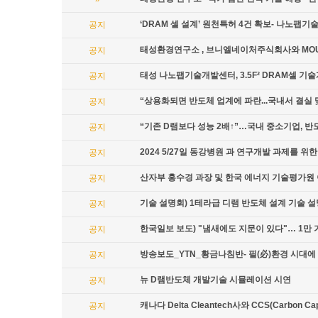
‘DRAM 셀 설계’ 원천특허 4건 확보- 나노팹
공지
태성환경연구소 , 브니엘네이처주식회사와 MO
공지
태성 나노팹기술개발센터, 3.5F² DRAM셀 기
공지
“상용화되면 반도체 업계에 파란...국내서 결실 
공지
“기존 D램보다 성능 2배↑”…국내 중소기업, 반
공지
2024 5/27일 동강병원 과 연구개발 과제를 
공지
산자부 홍수경 과장 및 한국 에너지 기술평가원 
공지
기술 설명회) 1테라급 디램 반도체 설계 기술 
공지
한국일보 보도) "냄새에도 지문이 있다"… 1만
공지
방송보도_YTN_황금나침반- 필(必)환경 시대에
공지
뉴 D램반도체 개발기술 시뮬레이션 시연
공지
캐나다 Delta Cleantech사와 CCS(Carbon
공지