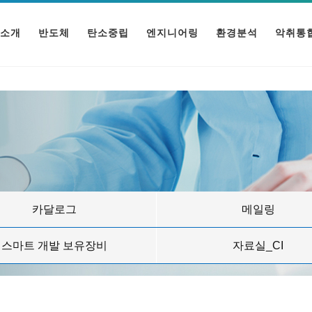
소개
반도체
탄소중립
엔지니어링
환경분석
악취통
카달로그
메일링
스마트 개발 보유장비
자료실_CI