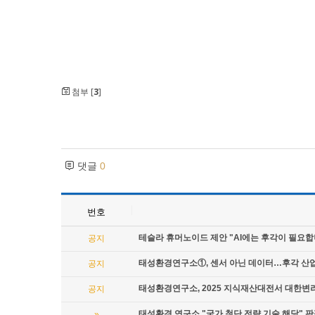
첨부 [
3
]
댓글
0
번호
테슬라 휴머노이드 제안 "AI에는 후각이 필요합
공지
태성환경연구소①, 센서 아닌 데이터…후각 산
공지
태성환경연구소, 2025 지식재산대전서 대한변
공지
태성환경 연구소 "국가 첨단 전략 기술 해당" 
»