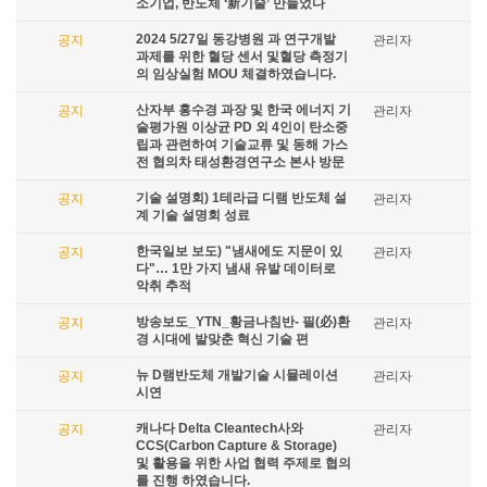
소기업, 반도체 ‘新기술’ 만들었다
2024 5/27일 동강병원 과 연구개발
공지
관리자
과제를 위한 혈당 센서 및혈당 측정기
의 임상실험 MOU 체결하였습니다.
산자부 홍수경 과장 및 한국 에너지 기
공지
관리자
술평가원 이상균 PD 외 4인이 탄소중
립과 관련하여 기술교류 및 동해 가스
전 협의차 태성환경연구소 본사 방문
기술 설명회) 1테라급 디램 반도체 설
공지
관리자
계 기술 설명회 성료
한국일보 보도) "냄새에도 지문이 있
공지
관리자
다"… 1만 가지 냄새 유발 데이터로
악취 추적
방송보도_YTN_황금나침반- 필(必)환
공지
관리자
경 시대에 발맞춘 혁신 기술 편
뉴 D램반도체 개발기술 시뮬레이션
공지
관리자
시연
캐나다 Delta Cleantech사와
공지
관리자
CCS(Carbon Capture & Storage)
및 활용을 위한 사업 협력 주제로 협의
를 진행 하였습니다.