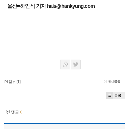
울산=하인식 기자 hais@hankyung.com
첨부 [
1
]
이 게시물을
목록
댓글
0