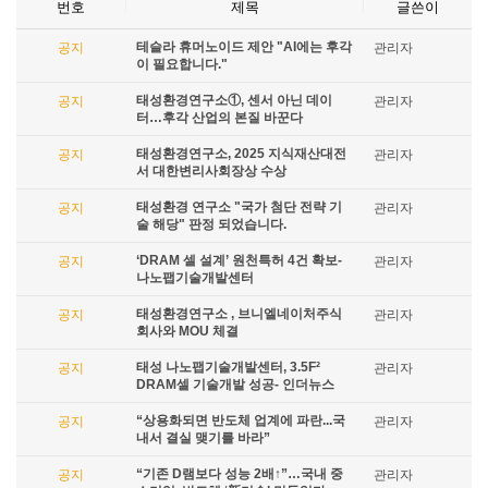
번호
제목
글쓴이
테슬라 휴머노이드 제안 "AI에는 후각
공지
관리자
이 필요합니다."
태성환경연구소①, 센서 아닌 데이
공지
관리자
터…후각 산업의 본질 바꾼다
태성환경연구소, 2025 지식재산대전
공지
관리자
서 대한변리사회장상 수상
태성환경 연구소 "국가 첨단 전략 기
공지
관리자
술 해당" 판정 되었습니다.
‘DRAM 셀 설계’ 원천특허 4건 확보-
공지
관리자
나노팹기술개발센터
태성환경연구소 , 브니엘네이처주식
공지
관리자
회사와 MOU 체결
태성 나노팹기술개발센터, 3.5F²
공지
관리자
DRAM셀 기술개발 성공- 인더뉴스
“상용화되면 반도체 업계에 파란...국
공지
관리자
내서 결실 맺기를 바라”
“기존 D램보다 성능 2배↑”…국내 중
공지
관리자