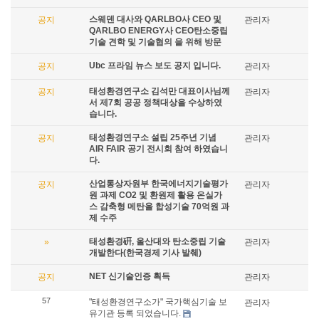
스웨덴 대사와 QARLBO사 CEO 및
공지
관리자
QARLBO ENERGY사 CEO탄소중립
기술 견학 및 기술협의 을 위해 방문
Ubc 프라임 뉴스 보도 공지 입니다.
공지
관리자
태성환경연구소 김석만 대표이사님께
공지
관리자
서 제7회 공공 정책대상을 수상하였
습니다.
태성환경연구소 설립 25주년 기념
공지
관리자
AIR FAIR 공기 전시회 참여 하였습니
다.
산업통상자원부 한국에너지기술평가
공지
관리자
원 과제 CO2 및 환원제 활용 온실가
스 감축형 메탄올 합성기술 70억원 과
제 수주
태성환경硏, 울산대와 탄소중립 기술
»
관리자
개발한다(한국경제 기사 발췌)
NET 신기술인증 획득
공지
관리자
57
"태성환경연구소가" 국가핵심기술 보
관리자
유기관 등록 되었습니다.