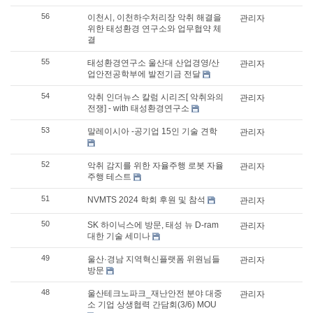
56
이천시, 이천하수처리장 악취 해결을
관리자
위한 태성환경 연구소와 업무협약 체
결
55
태성환경연구소 울산대 산업경영/산
관리자
업안전공학부에 발전기금 전달
54
악취 인더뉴스 칼럼 시리즈[ 악취와의
관리자
전쟁] - with 태성환경연구소
53
말레이시아 -공기업 15인 기술 견학
관리자
52
악취 감지를 위한 자율주행 로봇 자율
관리자
주행 테스트
51
NVMTS 2024 학회 후원 및 참석
관리자
50
SK 하이닉스에 방문, 태성 뉴 D-ram
관리자
대한 기술 세미나
49
울산·경남 지역혁신플랫폼 위원님들
관리자
방문
48
울산테크노파크_재난안전 분야 대중
관리자
소 기업 상생협력 간담회(3/6) MOU