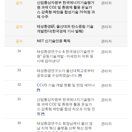
산업통상자원부 한국에너지기술평가
공지
관리자
원 과제 CO2 및 환원제 활용 온실가
스 감축형 메탄올 합성기술 70억원 과
제 수주
태성환경硏, 울산대와 탄소중립 기술
공지
관리자
개발한다(한국경제 기사 발췌)
NET 신기술인증 획득
공지
관리자
34
태성환경연구소 & 한국생산기술연구
관리자
원" 공동기술개발 - 미세먼지·악취 동
시에 잡아낸다!
33
태성환경연구소가 울산대학교로부터
관리자
공로상을 수상하였습니다.
32
CCUS 기술 개발 현황 및 전망 세미나
관리자
31
산업통상자원부 한국에너지기술평가
관리자
원 과제 CO2 및 환원제 활용 온실가
스 감축형 메탄올 합성 킥오프 미팅 진
행
30
태성환경연구소 회장님께서 울산 경
관리자
남 지역 혁신 플랫폼 산학 혁신 정책