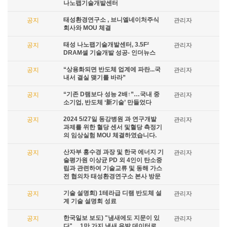
나노팹기술개발센터
태성환경연구소 , 브니엘네이처주식
공지
관리자
회사와 MOU 체결
태성 나노팹기술개발센터, 3.5F²
공지
관리자
DRAM셀 기술개발 성공- 인더뉴스
“상용화되면 반도체 업계에 파란...국
공지
관리자
내서 결실 맺기를 바라”
“기존 D램보다 성능 2배↑”…국내 중
공지
관리자
소기업, 반도체 ‘新기술’ 만들었다
2024 5/27일 동강병원 과 연구개발
공지
관리자
과제를 위한 혈당 센서 및혈당 측정기
의 임상실험 MOU 체결하였습니다.
산자부 홍수경 과장 및 한국 에너지 기
공지
관리자
술평가원 이상균 PD 외 4인이 탄소중
립과 관련하여 기술교류 및 동해 가스
전 협의차 태성환경연구소 본사 방문
기술 설명회) 1테라급 디램 반도체 설
공지
관리자
계 기술 설명회 성료
한국일보 보도) "냄새에도 지문이 있
공지
관리자
다"… 1만 가지 냄새 유발 데이터로