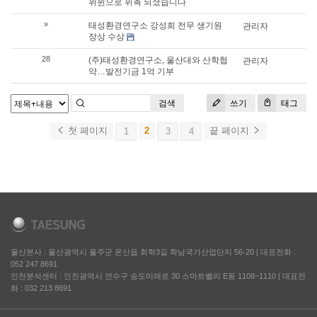
위윈으로 위촉 되셨습니다
»
태성환경연구소 강성희 전무 생기원
관리자
장상 수상
28
(주)태성환경연구소, 울산대와 산학협
관리자
약…발전기금 1억 기부
검색
쓰기
태그
첫 페이지
2
끝 페이지
1
3
4
울산본사 : 울산광역시 울주군 온산읍 회학3길 학남국가산업단지 56-20
|
대표전화 :
052 247 8691
인천분석센터 : 인천광역시 연수구 송도미래로 30 스마트벨리 E동 1108~1110
|
대표전
화 : 032 213 8691