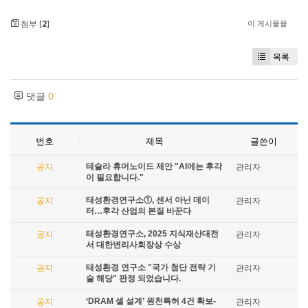
첨부 [
2
]
이 게시물을
목록
댓글
0
번호
제목
글쓴이
테슬라 휴머노이드 제안 "AI에는 후각
공지
관리자
이 필요합니다."
태성환경연구소①, 센서 아닌 데이
공지
관리자
터…후각 산업의 본질 바꾼다
태성환경연구소, 2025 지식재산대전
공지
관리자
서 대한변리사회장상 수상
태성환경 연구소 "국가 첨단 전략 기
공지
관리자
술 해당" 판정 되었습니다.
‘DRAM 셀 설계’ 원천특허 4건 확보-
공지
관리자