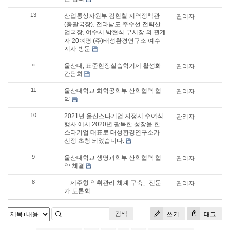
13
산업통상자원부 김현철 지역정책관
관리자
(총괄국장), 전라남도 주수선 전략산
업국장, 여수시 박현식 부시장 외 관계
자 20여명 (주)태성환경연구소 여수
지사 방문
»
울산대, 표준현장실습학기제 활성화
관리자
간담회
11
울산대학교 화학공학부 산학협력 협
관리자
약
10
2021년 울산스타기업 지정서 수여식
관리자
행사 에서 2020년 괄목한 성장을 한
스타기업 대표로 태성환경연구소가
선정 초청 되었습니다.
9
울산대학교 생명과학부 산학협력 협
관리자
약 체결
8
「제주형 악취관리 체계 구축」전문
관리자
가 토론회
검색
쓰기
태그