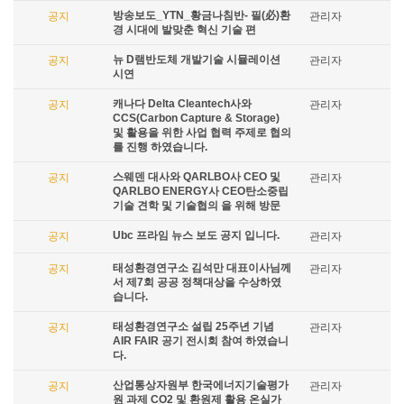
방송보도_YTN_황금나침반- 필(必)환
공지
관리자
경 시대에 발맞춘 혁신 기술 편
뉴 D램반도체 개발기술 시뮬레이션
공지
관리자
시연
캐나다 Delta Cleantech사와
공지
관리자
CCS(Carbon Capture & Storage)
및 활용을 위한 사업 협력 주제로 협의
를 진행 하였습니다.
스웨덴 대사와 QARLBO사 CEO 및
공지
관리자
QARLBO ENERGY사 CEO탄소중립
기술 견학 및 기술협의 을 위해 방문
Ubc 프라임 뉴스 보도 공지 입니다.
공지
관리자
태성환경연구소 김석만 대표이사님께
공지
관리자
서 제7회 공공 정책대상을 수상하였
습니다.
태성환경연구소 설립 25주년 기념
공지
관리자
AIR FAIR 공기 전시회 참여 하였습니
다.
산업통상자원부 한국에너지기술평가
공지
관리자
원 과제 CO2 및 환원제 활용 온실가