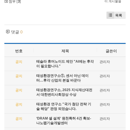
첨부 [
3
]
이 게시물을
목록
댓글
0
번호
제목
글쓴이
테슬라 휴머노이드 제안 "AI에는 후각
공지
관리자
이 필요합니다."
태성환경연구소①, 센서 아닌 데이
공지
관리자
터…후각 산업의 본질 바꾼다
태성환경연구소, 2025 지식재산대전
공지
관리자
서 대한변리사회장상 수상
태성환경 연구소 "국가 첨단 전략 기
공지
관리자
술 해당" 판정 되었습니다.
‘DRAM 셀 설계’ 원천특허 4건 확보-
공지
관리자
나노팹기술개발센터