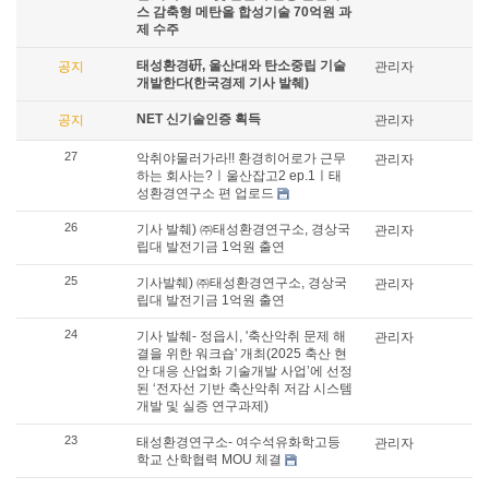
스 감축형 메탄올 합성기술 70억원 과
제 수주
태성환경硏, 울산대와 탄소중립 기술
공지
관리자
개발한다(한국경제 기사 발췌)
NET 신기술인증 획득
공지
관리자
27
악취야물러가라!! 환경히어로가 근무
관리자
하는 회사는?ㅣ울산잡고2 ep.1ㅣ태
성환경연구소 편 업로드
26
기사 발췌) ㈜태성환경연구소, 경상국
관리자
립대 발전기금 1억원 출연
25
기사발췌) ㈜태성환경연구소, 경상국
관리자
립대 발전기금 1억원 출연
24
기사 발췌- 정읍시, '축산악취 문제 해
관리자
결을 위한 워크숍' 개최(2025 축산 현
안 대응 산업화 기술개발 사업’에 선정
된 ‘전자선 기반 축산악취 저감 시스템
개발 및 실증 연구과제)
23
태성환경연구소- 여수석유화학고등
관리자
학교 산학협력 MOU 체결