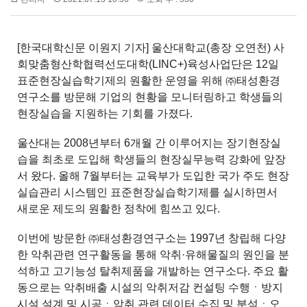
[한국대학신문 이원지 기자] 울산대학교(총장 오연천) 사
회맞춤형산학협력선도대학(LINC+)육성사업단은 12일
표준현장실습학기제의 원활한 운영을 위해 ㈜태성환경
연구소를 방문해 기업의 현황을 모니터링하고 학생들의
현장실습을 지원하는 기회를 가졌다.
울산대는 2008년부터 6개월 간 이루어지는 장기현장실
습을 최초로 도입해 학생들의 현장실무능력 강화에 앞장
서 왔다. 올해 7월부터는 교육부가 도입한 국가 주도 현장
실습관리 시스템인 표준현장실습학기제를 실시하면서
새로운 제도의 원활한 정착에 힘쓰고 있다.
이번에 방문한 ㈜태성환경연구소는 1997년 창립해 다양
한 악취관련 연구활동을 통해 악취·유해물질의 원인을 분
석하고 고기능성 탈취제품을 개발하는 연구소다. 주요 활
동으로는 악취배출 시설의 악취저감 컨설팅 수행ㆍ방지
시설 설계 및 시공ㆍ악취 관련 데이터 수집 및 분석ㆍ오