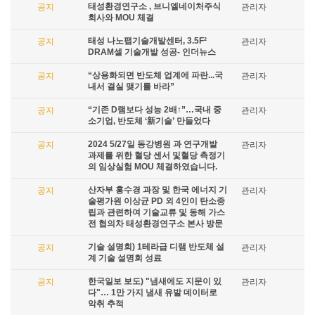
태성환경연구소 , 브니엘네이처주식
공지
관리자
회사와 MOU 체결
태성 나노팹기술개발센터, 3.5F²
공지
관리자
DRAM셀 기술개발 성공- 인더뉴스
“상용화되면 반도체 업계에 파란...국
공지
관리자
내서 결실 맺기를 바라”
“기존 D램보다 성능 2배↑”…국내 중
공지
관리자
소기업, 반도체 ‘新기술’ 만들었다
2024 5/27일 동강병원 과 연구개발
공지
관리자
과제를 위한 혈당 센서 및혈당 측정기
의 임상실험 MOU 체결하였습니다.
산자부 홍수경 과장 및 한국 에너지 기
공지
관리자
술평가원 이상균 PD 외 4인이 탄소중
립과 관련하여 기술교류 및 동해 가스
전 협의차 태성환경연구소 본사 방문
기술 설명회) 1테라급 디램 반도체 설
공지
관리자
계 기술 설명회 성료
한국일보 보도) "냄새에도 지문이 있
공지
관리자
다"… 1만 가지 냄새 유발 데이터로
악취 추적