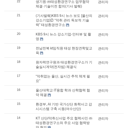
22
생기원·㈜태성환경연구소 업무협약
관리자
체결·기술이전 합의(기사 발췌)
21
(기사발췌)KBS 9시 뉴스 보도 [울산의
관리자
강소기업]② “악취 관리 독보적 기술
력” 태성환경연구소
20
KBS 9시 뉴스 강소기업-인터뷰 및 촬
관리자
영
19
전남전북 kt임직원 태성 현장견학및교
관리자
육
18
원자력연구원과 태성환경연구소가 기
관리자
술실시계약(전자빔) 체결식
17
“악취없는 울산, 실시간 추적 체계 필
관리자
요”
16
울산대학교 IT융합 학과 산학협력 협
관리자
약 체결
15
환경부, AI 기반 국가산단 화학사고 감
관리자
시시스템 구축 시동(여수산단)
14
KT 산단/악취신사업 주요 협력사인 ㈜
관리자
태성환경연구소와 주요 사업 협력방
안 협의