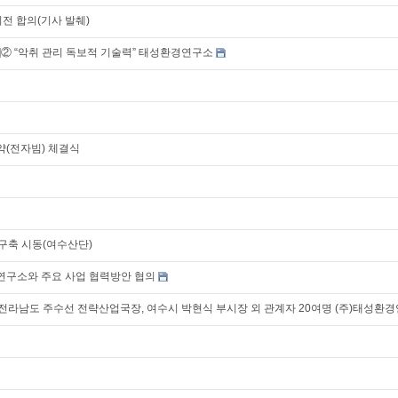
전 합의(기사 발췌)
업]② “악취 관리 독보적 기술력” 태성환경연구소
(전자빔) 체결식
 구축 시동(여수산단)
연구소와 주요 사업 협력방안 협의
전라남도 주수선 전략산업국장, 여수시 박현식 부시장 외 관계자 20여명 (주)태성환