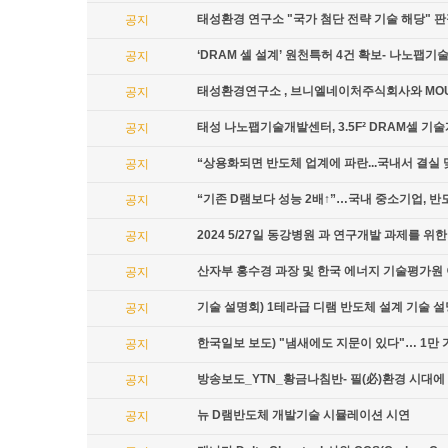
태성환경 연구소 "국가 첨단 전략 기술 해당" 
공지
‘DRAM 셀 설계’ 원천특허 4건 확보- 나노팹
공지
태성환경연구소 , 브니엘네이처주식회사와 MO
공지
태성 나노팹기술개발센터, 3.5F² DRAM셀 기
공지
“상용화되면 반도체 업계에 파란...국내서 결실 
공지
“기존 D램보다 성능 2배↑”…국내 중소기업, 반
공지
2024 5/27일 동강병원 과 연구개발 과제를 
공지
산자부 홍수경 과장 및 한국 에너지 기술평가원 
공지
기술 설명회) 1테라급 디램 반도체 설계 기술 
공지
한국일보 보도) "냄새에도 지문이 있다"… 1만
공지
방송보도_YTN_황금나침반- 필(必)환경 시대에
공지
뉴 D램반도체 개발기술 시뮬레이션 시연
공지