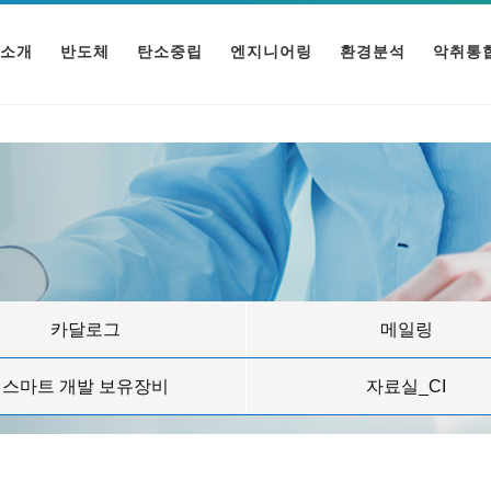
소개
반도체
탄소중립
엔지니어링
환경분석
악취통
카달로그
메일링
스마트 개발 보유장비
자료실_CI