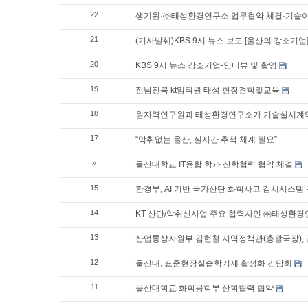
22
생기원·㈜태성환경연구소 업무협약 체결·기술이
21
(기사발췌)KBS 9시 뉴스 보도 [울산의 강소기
20
KBS 9시 뉴스 강소기업-인터뷰 및 촬영
19
전남전북 kt임직원 태성 현장견학및교육
18
원자력연구원과 태성환경연구소가 기술실시계약
17
“악취없는 울산, 실시간 추적 체계 필요”
»
울산대학교 IT융합 학과 산학협력 협약 체결
15
환경부, AI 기반 국가산단 화학사고 감시시스템
14
KT 산단/악취신사업 주요 협력사인 ㈜태성환경
13
산업통상자원부 김현철 지역정책관(총괄국장), 
12
울산대, 표준현장실습학기제 활성화 간담회
11
울산대학교 화학공학부 산학협력 협약