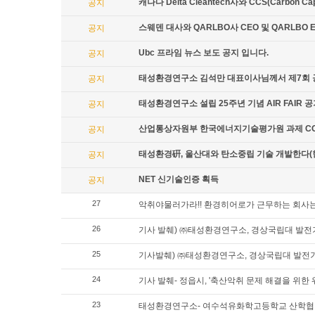
캐나다 Delta Cleantech사와 CCS(Carbon
공지
스웨덴 대사와 QARLBO사 CEO 및 QARLBO
공지
Ubc 프라임 뉴스 보도 공지 입니다.
공지
태성환경연구소 김석만 대표이사님께서 제7회 
공지
태성환경연구소 설립 25주년 기념 AIR FAIR 
공지
산업통상자원부 한국에너지기술평가원 과제 CO2
공지
태성환경硏, 울산대와 탄소중립 기술 개발한다(
공지
NET 신기술인증 획득
공지
27
악취야물러가라!! 환경히어로가 근무하는 회사는
26
기사 발췌) ㈜태성환경연구소, 경상국립대 발전
25
기사발췌) ㈜태성환경연구소, 경상국립대 발전기
24
기사 발췌- 정읍시, '축산악취 문제 해결을 위한 
23
태성환경연구소- 여수석유화학고등학교 산학협력