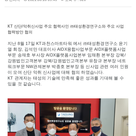
KT 산단/악취신사업 주요 협력사인 ㈜태성환경연구소와 주요 사업
협력방안 협의
지난
8
월
17
일
KT
과천스마트타워
에서
㈜태성환경연구소
윤기
열
회장
,
김석만
대표이사
AIDX
융합사업부문
AIDX
플랫폼사업
부문
송재호
부사장
AIDX
플랫폼사업본부
임채환
본부장
강북
/
강원법인고객본부
강북
/
강원법인고객본부
유창규
본부장
네트
워크부문
NW
관제본부
박종호
본부장
등
신사업
관련
여러
인원
이
모여
산단
악취
신사업에
대해
협의
하였습니다
.
KT
관계자는
태성의
기술에
만족해
좋은
성과를
기대해
볼
수
있을 것 같습니다
.