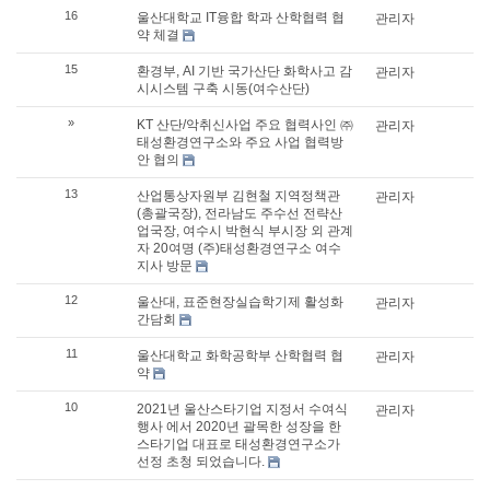
16
울산대학교 IT융합 학과 산학협력 협
관리자
약 체결
15
환경부, AI 기반 국가산단 화학사고 감
관리자
시시스템 구축 시동(여수산단)
»
KT 산단/악취신사업 주요 협력사인 ㈜
관리자
태성환경연구소와 주요 사업 협력방
안 협의
13
산업통상자원부 김현철 지역정책관
관리자
(총괄국장), 전라남도 주수선 전략산
업국장, 여수시 박현식 부시장 외 관계
자 20여명 (주)태성환경연구소 여수
지사 방문
12
울산대, 표준현장실습학기제 활성화
관리자
간담회
11
울산대학교 화학공학부 산학협력 협
관리자
약
10
2021년 울산스타기업 지정서 수여식
관리자
행사 에서 2020년 괄목한 성장을 한
스타기업 대표로 태성환경연구소가
선정 초청 되었습니다.