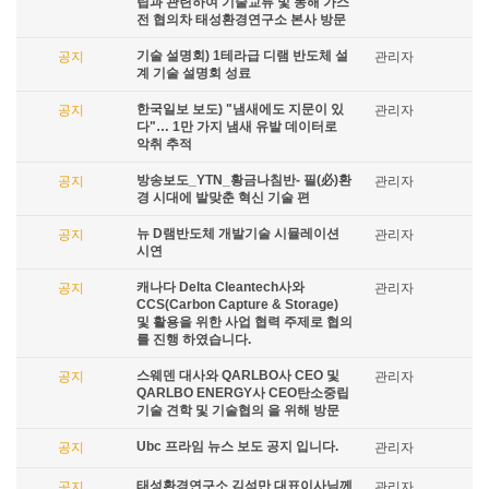
립과 관련하여 기술교류 및 동해 가스
전 협의차 태성환경연구소 본사 방문
기술 설명회) 1테라급 디램 반도체 설
공지
관리자
계 기술 설명회 성료
한국일보 보도) "냄새에도 지문이 있
공지
관리자
다"… 1만 가지 냄새 유발 데이터로
악취 추적
방송보도_YTN_황금나침반- 필(必)환
공지
관리자
경 시대에 발맞춘 혁신 기술 편
뉴 D램반도체 개발기술 시뮬레이션
공지
관리자
시연
캐나다 Delta Cleantech사와
공지
관리자
CCS(Carbon Capture & Storage)
및 활용을 위한 사업 협력 주제로 협의
를 진행 하였습니다.
스웨덴 대사와 QARLBO사 CEO 및
공지
관리자
QARLBO ENERGY사 CEO탄소중립
기술 견학 및 기술협의 을 위해 방문
Ubc 프라임 뉴스 보도 공지 입니다.
공지
관리자
태성환경연구소 김석만 대표이사님께
공지
관리자