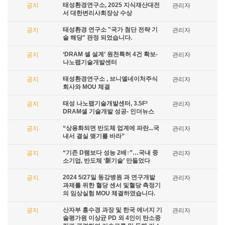
태성환경연구소, 2025 지식재산대전
공지
관리자
서 대한변리사회장상 수상
태성환경 연구소 "국가 첨단 전략 기
공지
관리자
술 해당" 판정 되었습니다.
‘DRAM 셀 설계’ 원천특허 4건 확보-
공지
관리자
나노팹기술개발센터
태성환경연구소 , 브니엘네이처주식
공지
관리자
회사와 MOU 체결
태성 나노팹기술개발센터, 3.5F²
공지
관리자
DRAM셀 기술개발 성공- 인더뉴스
“상용화되면 반도체 업계에 파란...국
공지
관리자
내서 결실 맺기를 바라”
“기존 D램보다 성능 2배↑”…국내 중
공지
관리자
소기업, 반도체 ‘新기술’ 만들었다
2024 5/27일 동강병원 과 연구개발
공지
관리자
과제를 위한 혈당 센서 및혈당 측정기
의 임상실험 MOU 체결하였습니다.
산자부 홍수경 과장 및 한국 에너지 기
공지
관리자
술평가원 이상균 PD 외 4인이 탄소중