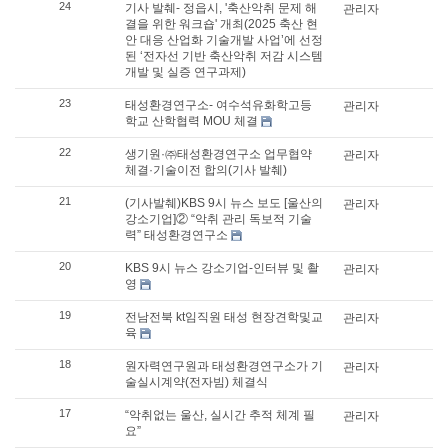
24
기사 발췌- 정읍시, '축산악취 문제 해
관리자
결을 위한 워크숍' 개최(2025 축산 현
안 대응 산업화 기술개발 사업’에 선정
된 ‘전자선 기반 축산악취 저감 시스템
개발 및 실증 연구과제)
23
태성환경연구소- 여수석유화학고등
관리자
학교 산학협력 MOU 체결
22
생기원·㈜태성환경연구소 업무협약
관리자
체결·기술이전 합의(기사 발췌)
21
(기사발췌)KBS 9시 뉴스 보도 [울산의
관리자
강소기업]② “악취 관리 독보적 기술
력” 태성환경연구소
20
KBS 9시 뉴스 강소기업-인터뷰 및 촬
관리자
영
19
전남전북 kt임직원 태성 현장견학및교
관리자
육
18
원자력연구원과 태성환경연구소가 기
관리자
술실시계약(전자빔) 체결식
17
“악취없는 울산, 실시간 추적 체계 필
관리자
요”