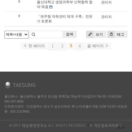
9
울산대학교 생명과학부 산학협력 협
관리자
약 체결
8
「제주형 악취관리 체계 구축」전문
관리자
가 토론회
검색
쓰기
태그
첫 페이지
3
끝 페이지
1
2
4
울산본사 : 울산광역시 울주군 온산읍 회학3길 학남국가산업단지 56-20
|
대표전화 :
052 247 8691
인천분석센터 : 인천광역시 연수구 송도미래로 30 스마트벨리 E동 1108~1110
|
대표전
화 : 032 213 8691
© 2017. 태성환경연구소 ALL RIGHTS RESERVED.
|
© 개인정보처리방침