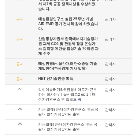
서 제7회 공공 정책대상을 수상하였
습니다.
태성환경연구소 설립 25주년 기념
공지
관리자
AIR FAIR 공기 전시회 참여 하였습니
다.
산업통상자원부 한국에너지기술평가
공지
관리자
원 과제 CO2 및 환원제 활용 온실가
스 감축형 메탄올 합성기술 70억원 과
제 수주
태성환경硏, 울산대와 탄소중립 기술
공지
관리자
개발한다(한국경제 기사 발췌)
NET 신기술인증 획득
공지
관리자
27
악취야물러가라!! 환경히어로가 근무
관리자
하는 회사는?ㅣ울산잡고2 ep.1ㅣ태
성환경연구소 편 업로드
26
기사 발췌) ㈜태성환경연구소, 경상국
관리자
립대 발전기금 1억원 출연
25
기사발췌) ㈜태성환경연구소, 경상국
관리자
립대 발전기금 1억원 출연